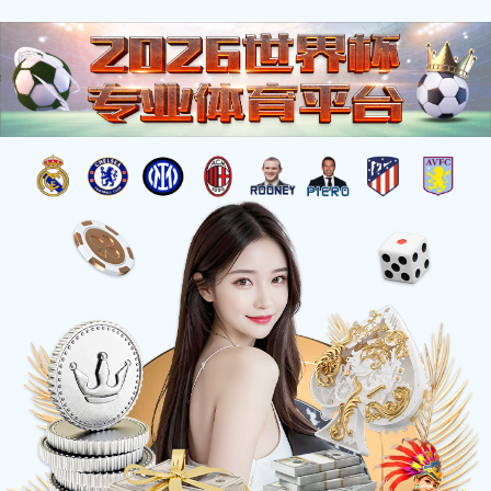
立即注册
九游下载
官网 · 权威体
育数据平台
九游下载 OFFICIAL WEBSITE
自2022年创立以来，
九游下载
致力于为用户提供包括
NBA、英超、欧洲杯、LPL在内的热门赛事直播与数据
服务，广受用户信赖。
立即下载九游下载APP