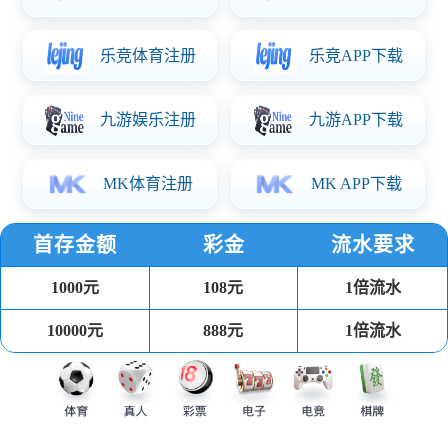
九游下载
是一家面向全球市场的综合体育赛事直播与数据服
务平台，专注于为体育迷打造高品质的数字化观赛体验。我
们整合
高清赛事直播、数据分析、多终端同步
等核心功能，
为用户提供一站式的九游下载服务。
平台通过多项国际安全认证，系统架构稳定高效，全面适配
APP、PC 和移动网页端。在东南亚、中东、欧洲等区域建立
了本地化技术与客服团队，确保每位用户都能获得便捷、可
靠的服务体验。
截至目前，九游下载 已拥有超
100 万+
注册用户，服务网络
覆盖十余国家与地区，日均访问量持续增长，深受广大体育
爱好者喜爱。
我们将继续秉持“
技术创新、用户至上、安全高效
”的理念，
持续优化产品架构与内容体验，致力于成为全球领先的九游