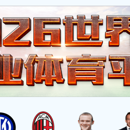
体育
下载App
公司简介
威体育数据平
包括NBA、英超、欧洲杯、
信赖。