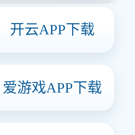
阵新加坡，球队需在开场阶段尽快确立优
赛前发布会明确表示“已针对点球等细节做
从更衣室氛围来看，老将吴曦、张琳芃的经
、戴伟浚则需用拼劲带动全队。若能在上半
术部署。
是“生死符”？
胜2负积3分，国足仅1胜1平1负积4分。
轮客场对阵韩国几乎无望取分，而泰国若在
权。因此，今晚的3分不仅是积分需求，
国足在战胜新加坡后，下一轮将回到主场再
。反之，任何闪失都可能让球队提前告别
而是必须兑现的承诺。战术上需抓开局、重