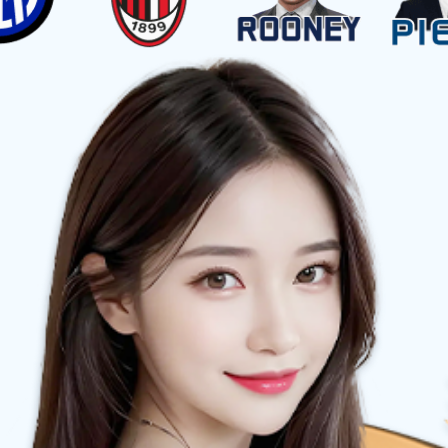
今晚，中国男足将在2026年世界杯亚洲区预选赛
小组第三的国足而言，此役堪称出线生死战——
国，保住晋级18强赛的希望。在经历了客场对阵
后，全队上下已无退路，全力争胜成为唯一目标