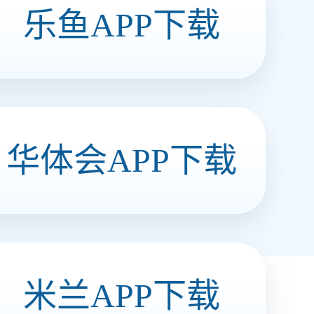
此役视为整个预选赛的转折点。若能在客场
则恐陷入万劫不复。期待国脚们放下包袱，
，每一步向前都弥足珍贵。
下一篇：
C罗连续五场进球荒，利雅得胜利亚