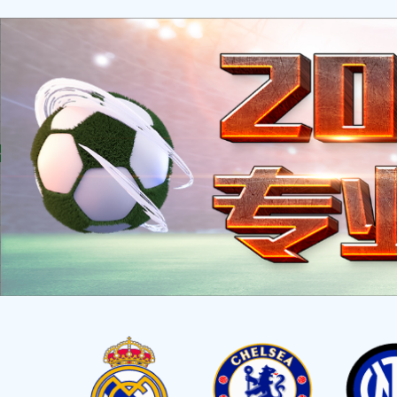
立即注册
九游下载
官网 · 权
台
九游下载 OFFICIAL WEBSITE
自2022年创立以来，
九游下载
致力于为用户提供
LPL在内的热门赛事直播与数据服务，广受用户