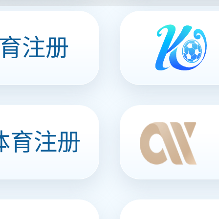
比赛中出现紧张、急躁甚至崩盘的情况。此番对
势，避免因久攻不下而产生焦虑情绪。扬科维奇在
了预案”，这暗示着球队做好了艰苦鏖战的准备。
验将起到稳定军心的作用，而年轻球员如朱辰杰
场打破僵局，国足将更有底气贯彻全力争胜的战
出线前景：此役是“续命丹”还
目前小组积分榜上，韩国2胜1平积7分领跑，泰国1
若本场无法拿下新加坡，国足将陷入被动——末
另一场比赛中击败韩国，国足将直接失去出线主动
更是对士气和舆论压力的“续命丹”。从赛程看，
战对手，若能双杀新加坡，出线形势将豁然开朗
2026年世界杯。
综合来看，中国男足今晚的全力争胜并非口号，