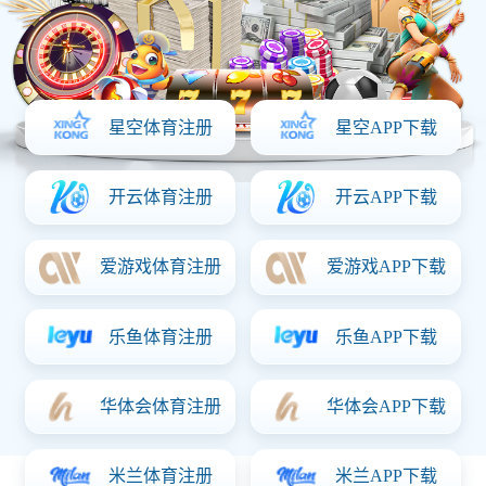
首页
/
体育动态
/ 正文